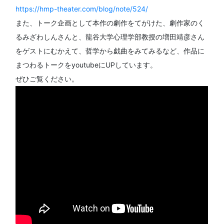
https://hmp-theater.com/blog/note/524/
また、トーク企画として本作の劇作をてがけた、劇作家のく
るみざわしんさんと、龍谷大学心理学部教授の増田靖彦さん
をゲストにむかえて、哲学から戯曲をみてみるなど、作品に
まつわるトークをyoutubeにUPしています。
ぜひご覧ください。