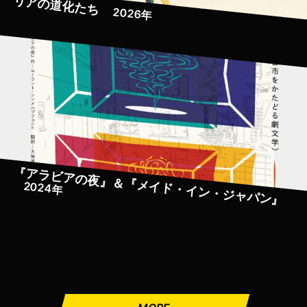
リアの道化たち
2026年
『アラビアの夜』＆『メイド・イン・ジャパン』
2024年