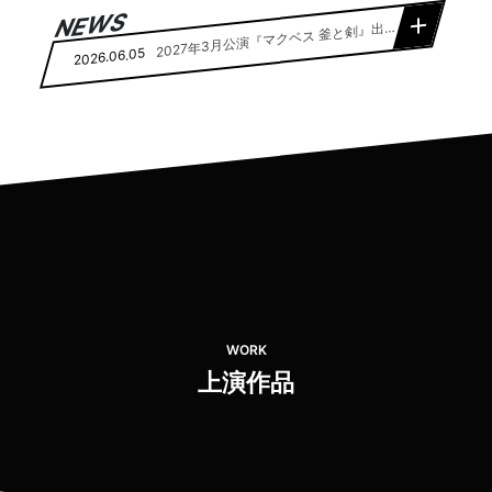
NEWS
027年3月公演『マクベス 釜と剣』出演者 オーディション開催のお知らせ（締切：7月15日23：59）
2
2026.06.05
阪大学中之島芸術センター「コンバージェンス・アート新進芸術家育成プログラム」受講生募集のお知らせ（6月30日締切）
大
2026.06.04
本雄吉 勝手に没後10年企画 リーディング公演『KANIDENKA』のお知らせ
松
2026.04.30
『リアの道化たち』コラム更新！
2026.02.26
リア王』『リアの道化たち』特別対談 動画公開のお知らせ
『
2026.02.09
WORK
上演作品